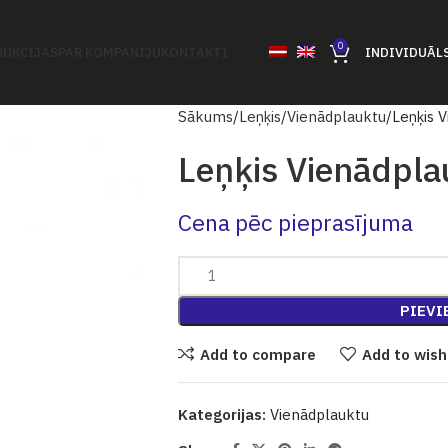
0
UKCIJAS
PAR KOMPANIJU
KONTAKTI
INDIVIDUĀL
Sākums
Leņķis
Vienādplauktu
Leņķis 
Leņķis Vienādpla
Cena pēc pieprasījuma
PIEVI
Add to compare
Add to wish
Kategorijas:
Vienādplauktu