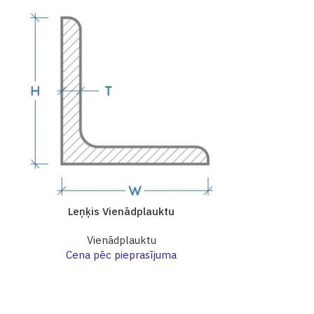
Leņķis Vienādplauktu
Leņķi
Vienādplauktu
Vi
Cena pēc pieprasījuma
Cena p