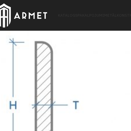
KATALOGS
PAKALPOJUMI
METĀLKONSTR