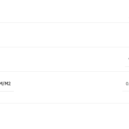
M/M2
0