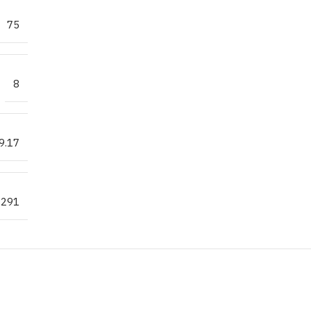
75
8
9.17
.291