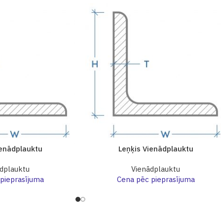
ienādplauktu
Leņķis Vienādplauktu
dplauktu
Vienādplauktu
pieprasījuma
Cena pēc pieprasījuma