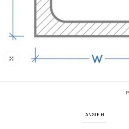
Click to enlarge
P
ANGLE H