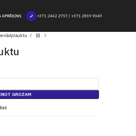
S APRĒĶINS
+371 2442 2757 / +371 2839 9049
Vienādplauktu
uktu
ENOT GROZAM
list