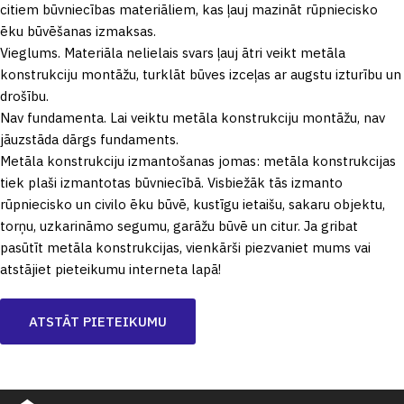
citiem būvniecības materiāliem, kas ļauj mazināt rūpniecisko
ēku būvēšanas izmaksas.
Vieglums. Materiāla nelielais svars ļauj ātri veikt metāla
konstrukciju montāžu, turklāt būves izceļas ar augstu izturību un
drošību.
Nav fundamenta. Lai veiktu metāla konstrukciju montāžu, nav
jāuzstāda dārgs fundaments.
Metāla konstrukciju izmantošanas jomas: metāla konstrukcijas
tiek plaši izmantotas būvniecībā. Visbiežāk tās izmanto
rūpniecisko un civilo ēku būvē, kustīgu ietaišu, sakaru objektu,
torņu, uzkarināmo segumu, garāžu būvē un citur. Ja gribat
pasūtīt metāla konstrukcijas, vienkārši piezvaniet mums vai
atstājiet pieteikumu interneta lapā!
ATSTĀT PIETEIKUMU