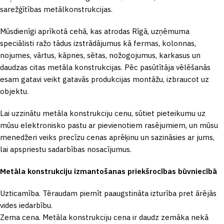
sarežģītības metālkonstrukcijas.
Mūsdienīgi aprīkotā cehā, kas atrodas Rīgā, uzņēmuma
speciālisti ražo tādus izstrādājumus kā fermas, kolonnas,
nojumes, vārtus, kāpnes, sētas, nožogojumus, karkasus un
daudzas citas metāla konstrukcijas. Pēc pasūtītāja vēlēšanās
esam gatavi veikt gatavās produkcijas montāžu, izbraucot uz
objektu.
Lai uzzinātu metāla konstrukciju cenu, sūtiet pieteikumu uz
mūsu elektronisko pastu ar pievienotiem rasējumiem, un mūsu
menedžeri veiks precīzu cenas aprēķinu un sazināsies ar jums,
lai apspriestu sadarbības nosacījumus.
Metāla konstrukciju izmantošanas priekšrocības būvniecībā
Uzticamība. Tēraudam piemīt paaugstināta izturība pret ārējās
vides iedarbību.
Zema cena. Metāla konstrukciju cena ir daudz zemāka nekā