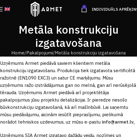
0
INDIVIDUĀLS APRĒĶIN
Metāla konstrukciju
izgatavošana
Home
Pakalpojumi
Metāla konstrukciju izgatavošana
Uzņēmums Armet piedāvā saviem klientiem metāla
konstrukciju izgatavošanu. Produkcija tiek izgatavota sertificētā
ražotnē (EN1090 EXC3) un satur CE marķējumu. Mūsu
uzņēmums ražo izstrādājumus gan no melnā, gan arī nerūsējošā
tērauda. Uzņēmums Armet piedāvā arī projektētāja
pakalpojumus jūsu projektu detalizācijai. Ir pieredze nesošo
būvkonstrukciju izgatavošanā, kā arī mašīnbūvē. Lai saņemtu
mūsu piedāvājumu, aicinām iesūtīt pieprasījumu, pielikumā
norādot tehniskos uzdevumus, uz mūsu e-pastu
info@armet.lv
.
Uzņēmums SIA Armet izgatavo dažādu veidu, nozīmes un