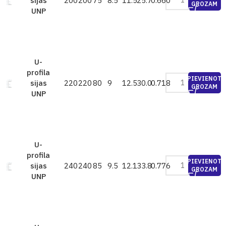
200
200
75
8.5
11.5
25.7
0.660
sijas
GROZAM
UNP
U-
profila
PIEVIENOT
220
220
80
9
12.5
30.0
0.718
sijas
GROZAM
UNP
U-
profila
PIEVIENOT
240
240
85
9.5
12.1
33.8
0.776
sijas
GROZAM
UNP