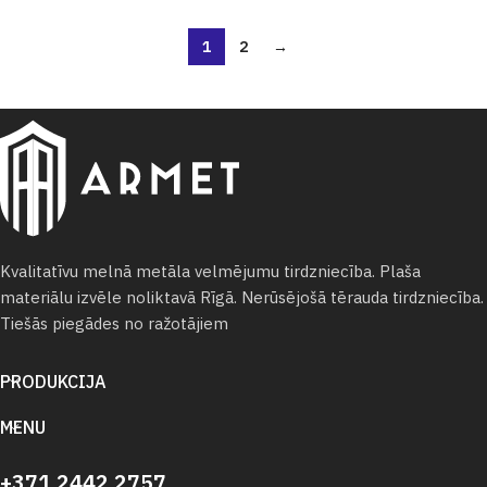
1
2
→
Kvalitatīvu melnā metāla velmējumu tirdzniecība. Plaša
materiālu izvēle noliktavā Rīgā. Nerūsējošā tērauda tirdzniecība.
Tiešās piegādes no ražotājiem
PRODUKCIJA
MENU
+371 2442 2757