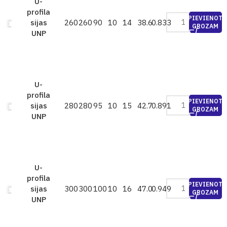
U-
profila
PIEVIENOT
260
260
90
10
14
38.6
0.833
sijas
GROZAM
UNP
U-
profila
PIEVIENOT
280
280
95
10
15
42.7
0.891
sijas
GROZAM
UNP
U-
profila
PIEVIENOT
300
300
100
10
16
47.0
0.949
sijas
GROZAM
UNP