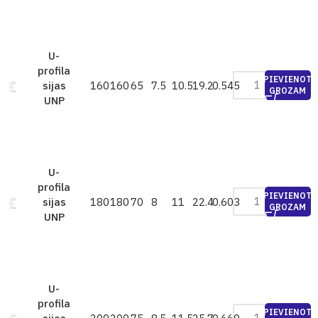
U-
profila
PIEVIENOT
160
160
65
7.5
10.5
19.2
0.545
sijas
GROZAM
UNP
U-
profila
PIEVIENOT
180
180
70
8
11
22.4
0.603
sijas
GROZAM
UNP
U-
profila
PIEVIENOT