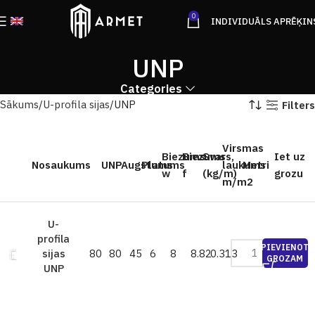
0
INDIVIDUĀLS APRĒĶIN
UNP
Categories
Sākums
U-profila sijas
UNP
Filters
Virsmas
Biezums
Biezums
Svars,
Iet uz
Nosaukums
UNP
Augstums
Platums
laukums
Metri
w
f
(kg/m)
grozu
m/m2
U-
profila
PIEVIENOT
80
80
45
6
8
8.82
0.313
sijas
GROZAM
UNP