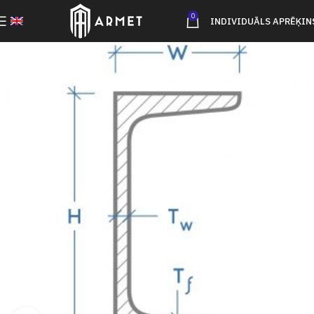
0
INDIVIDUĀLS APRĒĶIN