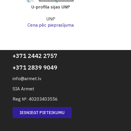
U-profila sijas UNP
U-pro
UNP
Cena pēc pieprasījuma
Cena p
+371 2442 2757
+371 2839 9049
info@armet.lv
SIA Armet
Reg №: 40203403556
IESNIEGT PIETEIKUMU