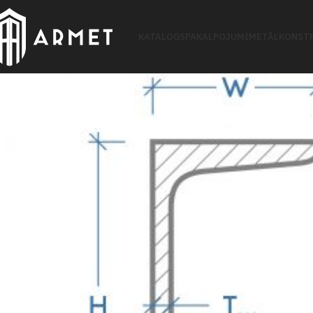
KATALOGS
PAKALPOJUMI
METĀLKONSTR