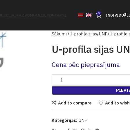
0
UKCIJAS
PAR KOMPANIJU
KONTAKTI
INDIVIDUĀL
Sākums
U-profila sijas
UNP
U-profila 
U-profila sijas U
Cena pēc pieprasījuma
PIEVI
Add to compare
Add to wish
Kategorijas:
UNP