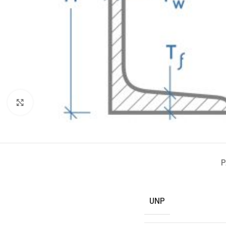
Click to enlarge
P
UNP