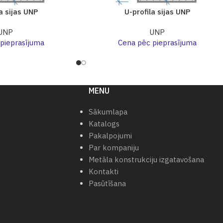
a sijas UNP
U-profila sijas UNP
UNP
UNP
pieprasījuma
Cena pēc pieprasījuma
MENU
Sākumlapa
Katalogs
Pakalpojumi
Par kompaniju
Metāla konstrukciju izgatavošana
Kontakti
Pasūtīšana