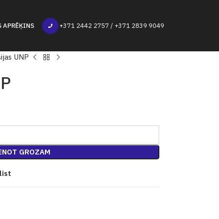
S APRĒĶINS
+371 2442 2757 / +371 2839 9049
sijas UNP
NP
ENOT GROZAM
list