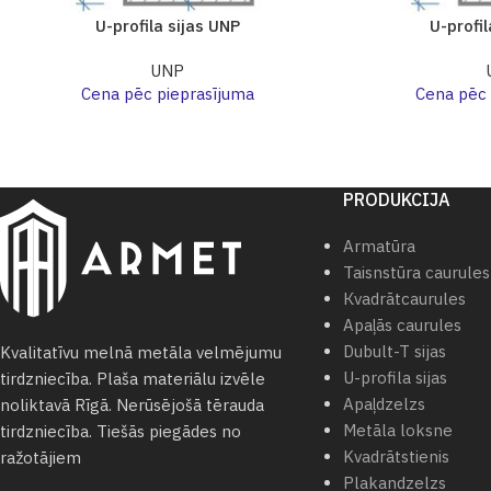
U-profila sijas UNP
U-profil
UNP
Cena pēc pieprasījuma
Cena pēc 
PRODUKCIJA
Armatūra
Taisnstūra caurules
Кvadrātcaurules
Apaļās caurules
Dubult-T sijas
Kvalitatīvu melnā metāla velmējumu
U-profila sijas
tirdzniecība. Plaša materiālu izvēle
Apaļdzelzs
noliktavā Rīgā. Nerūsējošā tērauda
Metāla loksne
tirdzniecība. Tiešās piegādes no
Kvadrātstienis
ražotājiem
Plakandzelzs