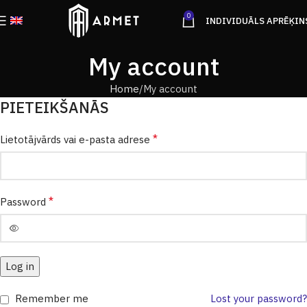
0
INDIVIDUĀLS APRĒĶIN
My account
Home
My account
PIETEIKŠANĀS
*
Lietotājvārds vai e-pasta adrese
*
Password
Log in
Remember me
Lost your password?