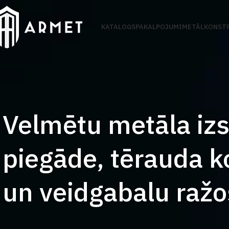
KATALOGS
PAKALPOJUMI
METĀLKONSTR
Velmētu metāla iz
piegāde, tērauda k
un veidgabalu raž