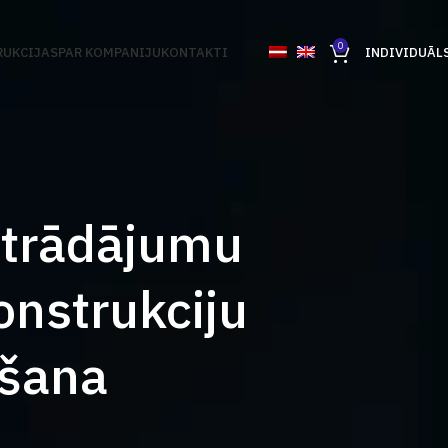
0
UKCIJAS
PAR KOMPANIJU
KONTAKTI
INDIVIDUĀL
strādājumu
onstrukciju
ošana