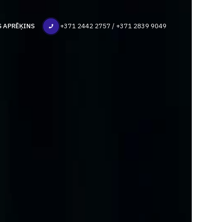
S APRĒĶINS
+371 2442 2757 / +371 2839 9049