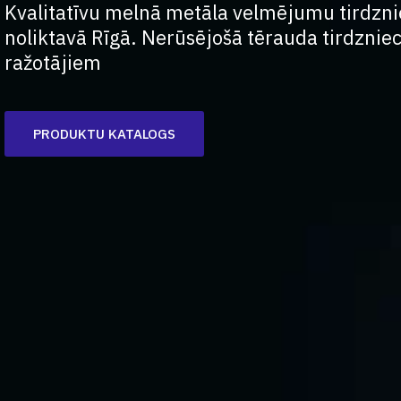
Kvalitatīvu melnā metāla velmējumu tirdznie
noliktavā Rīgā. Nerūsējošā tērauda tirdznie
ražotājiem
PRODUKTU KATALOGS