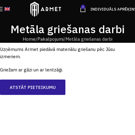
0
INDIVIDUĀLS APRĒĶIN
Metāla griešanas darbi
Home
Pakalpojumi
Metāla griešanas darbi
Uzņēmums Armet piedāvā materiālu griešanu pēc Jūsu
izmeriem.
Griežam ar gāzi un ar lentzāģi.
ATSTĀT PIETEIKUMU