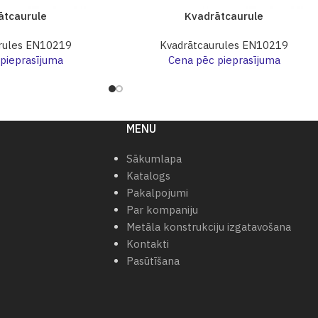
ātcaurule
Kvadrātcaurule
rules EN10219
Kvadrātcaurules EN10219
pieprasījuma
Cena pēc pieprasījuma
MENU
Sākumlapa
Katalogs
Pakalpojumi
Par kompaniju
Metāla konstrukciju izgatavošana
Kontakti
Pasūtīšana