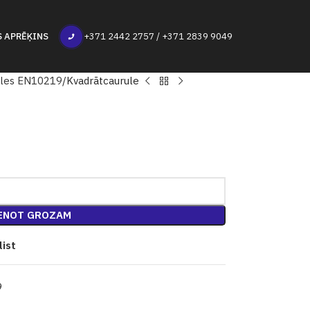
S APRĒĶINS
+371 2442 2757 / +371 2839 9049
ules EN10219
Kvadrātcaurule
ENOT GROZAM
list
9