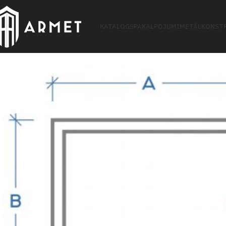
KATALOGS
PAKALPOJUMI
METĀLKONSTR