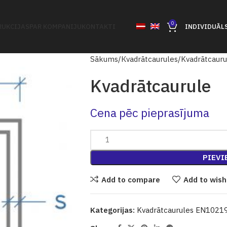
0
UKCIJAS
PAR KOMPANIJU
KONTAKTI
INDIVIDUĀL
Sākums
Кvadrātcaurules
Kvadrātcaur
Kvadrātcaurule
Cena pēc pieprasījuma
PIEVI
Add to compare
Add to wish
Kategorijas:
Kvadrātcaurules EN1021