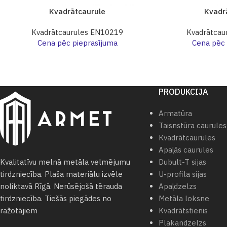
Kvadrātcaurule
Kvadr
Kvadrātcaurules EN10219
Kvadrātcau
Cena pēc pieprasījuma
Cena pēc 
PRODUKCIJA
Armatūra
Taisnstūra caurules
Кvadrātcaurules
Apaļās caurules
Dubult-T sijas
Kvalitatīvu melnā metāla velmējumu
U-profila sijas
tirdzniecība. Plaša materiālu izvēle
Apaļdzelzs
noliktavā Rīgā. Nerūsējošā tērauda
Metāla loksne
tirdzniecība. Tiešās piegādes no
Kvadrātstienis
ražotājiem
Plakandzelzs