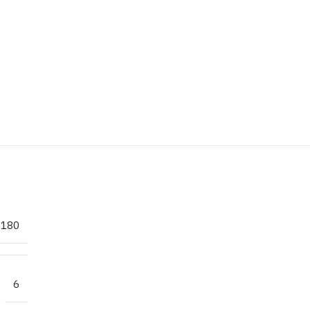
×180
6