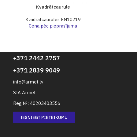
Kvadrātcaurule
Kva
Kvadrātcaurules EN10219
Kvadrāt
Cena pēc pieprasījuma
Cena p
+371 2442 2757
+371 2839 9049
info@armet.lv
SIA Armet
Reg №: 40203403556
IESNIEGT PIETEIKUMU