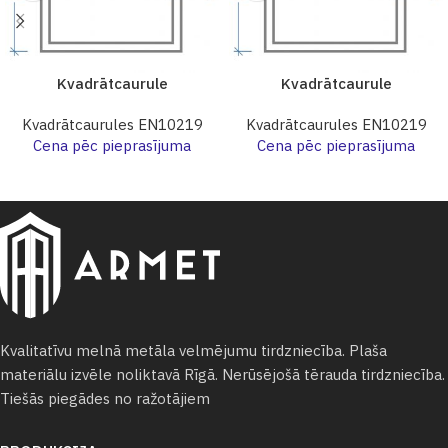
Kvadrātcaurule
Kvadrātcaurule
Kvadrātcaurules EN10219
Kvadrātcaurules EN10219
Cena pēc pieprasījuma
Cena pēc pieprasījuma
Kvalitatīvu melnā metāla velmējumu tirdzniecība. Plaša
materiālu izvēle noliktavā Rīgā. Nerūsējošā tērauda tirdzniecība.
Tiešās piegādes no ražotājiem