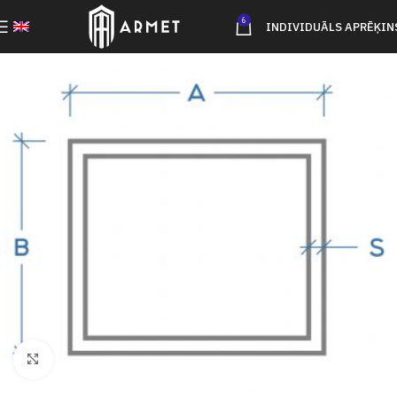
6
INDIVIDUĀLS APRĒĶIN
Click to enlarge