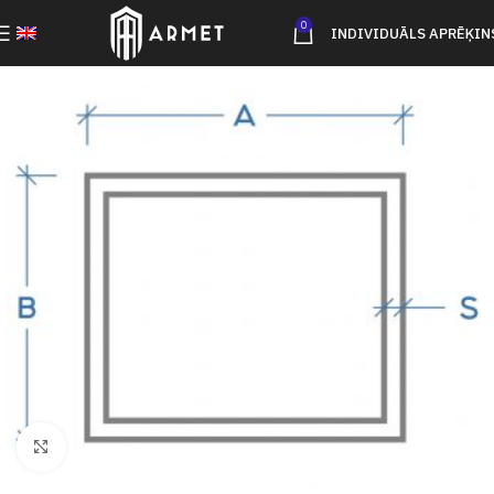
0
INDIVIDUĀLS APRĒĶIN
Click to enlarge