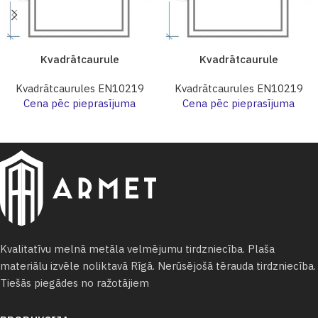
Kvadrātcaurule
Kvadrātcaurule
Kvadrātcaurules EN10219
Kvadrātcaurules EN10219
Cena pēc pieprasījuma
Cena pēc pieprasījuma
Kvalitatīvu melnā metāla velmējumu tirdzniecība. Plaša
materiālu izvēle noliktavā Rīgā. Nerūsējošā tērauda tirdzniecība.
Tiešās piegādes no ražotājiem