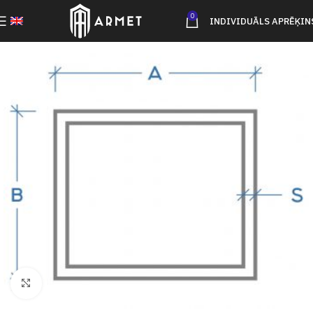
0
INDIVIDUĀLS APRĒĶIN
Click to enlarge