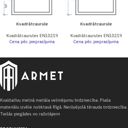
Kvadrātcaurule
Kvadrātcaurule
Kvadrātcaurules EN10219
Kvadrātcaurules EN10219
Cena pēc pieprasījuma
Cena pēc pieprasījuma
Kvalitatīvu melnā metāla velmējumu tirdzniecība. Plaša
materiālu izvēle noliktavā Rīgā. Nerūsējošā tērauda tirdzniecība.
Tiešās piegādes no ražotājiem