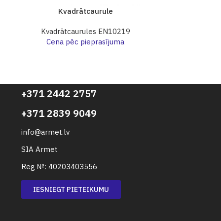
Kvadrātcaurule
Kva
Kvadrātcaurules EN10219
Kvadrāt
Cena pēc pieprasījuma
Cena p
+371 2442 2757
+371 2839 9049
info@armet.lv
SIA Armet
Reg №: 40203403556
IESNIEGT PIETEIKUMU