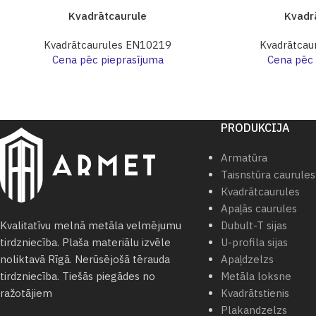
Kvadrātcaurule
Kvadr
Kvadrātcaurules EN10219
Kvadrātcau
Cena pēc pieprasījuma
Cena pēc 
PRODUKCIJA
Armatūra
Taisnstūra caurules
Кvadrātcaurules
Apaļās caurules
Dubult-T sijas
Kvalitatīvu melnā metāla velmējumu
U-profila sijas
tirdzniecība. Plaša materiālu izvēle
Apaļdzelzs
noliktavā Rīgā. Nerūsējošā tērauda
Metāla loksne
tirdzniecība. Tiešās piegādes no
Kvadrātstienis
ražotājiem
Plakandzelzs