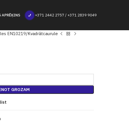
S APRĒĶINS
+371 2442 2757 / +371 2839 9049
ules EN10219
Kvadrātcaurule
ENOT GROZAM
list
9