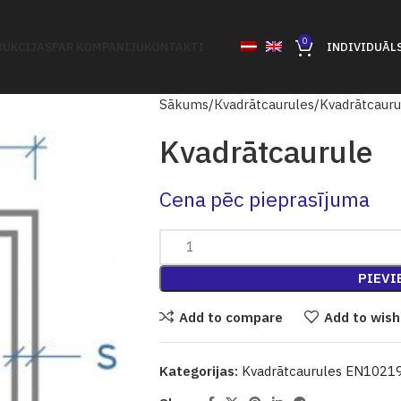
0
UKCIJAS
PAR KOMPANIJU
KONTAKTI
INDIVIDUĀL
Sākums
Кvadrātcaurules
Kvadrātcaur
Kvadrātcaurule
Cena pēc pieprasījuma
PIEVI
Add to compare
Add to wish
Kategorijas:
Kvadrātcaurules EN1021