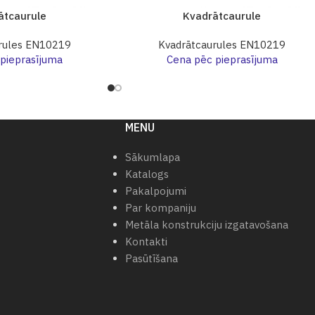
ātcaurule
Kvadrātcaurule
rules EN10219
Kvadrātcaurules EN10219
pieprasījuma
Cena pēc pieprasījuma
MENU
Sākumlapa
Katalogs
Pakalpojumi
Par kompaniju
Metāla konstrukciju izgatavošana
Kontakti
Pasūtīšana