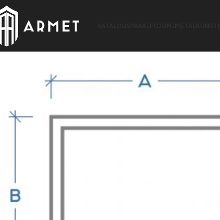
KATALOGS
PAKALPOJUMI
METĀLKONSTR