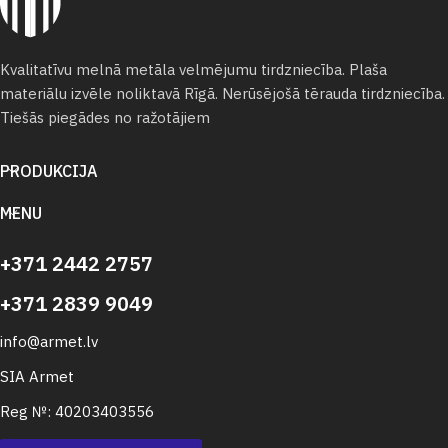
Kvalitatīvu melnā metāla velmējumu tirdzniecība. Plaša
materiālu izvēle noliktavā Rīgā. Nerūsējošā tērauda tirdzniecība.
Tiešās piegādes no ražotājiem
PRODUKCIJA
MENU
+371 2442 2757
+371 2839 9049
info@armet.lv
SIA Armet
Reg №: 40203403556