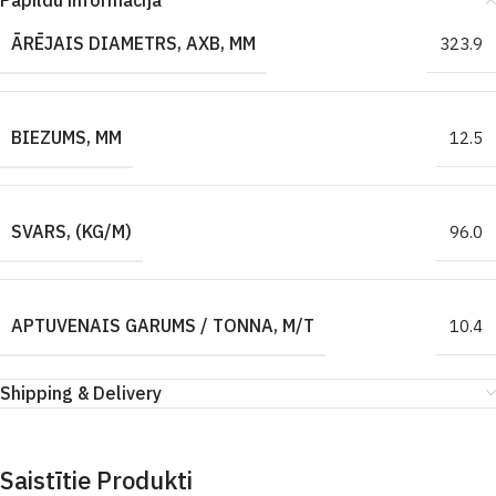
Papildu informācija
ĀRĒJAIS DIAMETRS, AXB, MM
323.9
BIEZUMS, MM
12.5
SVARS, (KG/M)
96.0
APTUVENAIS GARUMS / TONNA, M/T
10.4
Shipping & Delivery
Saistītie Produkti