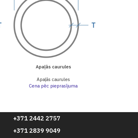
Apaļās caurules
Apa
Apaļās caurules
Apa
Cena pēc pieprasījuma
Cena p
+371 2442 2757
+371 2839 9049