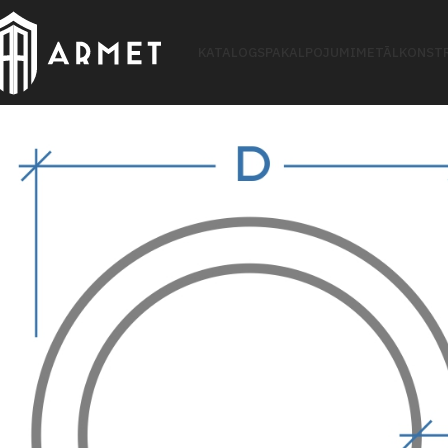
KATALOGS
PAKALPOJUMI
METĀLKONSTR