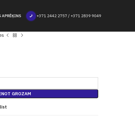
S APRĒĶINS
+371 2442 2757 / +371 2839 9049
es
ENOT GROZAM
list