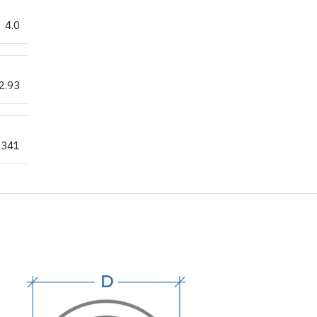
4.0
2.93
341