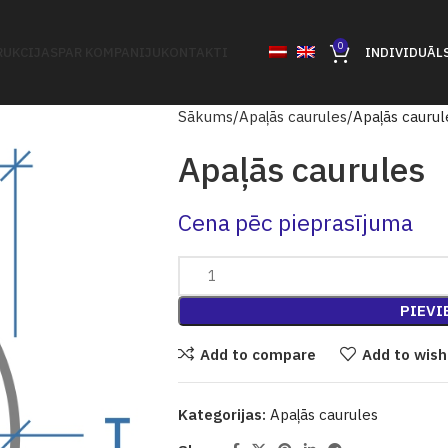
0
UKCIJAS
PAR KOMPANIJU
KONTAKTI
INDIVIDUĀL
Sākums
Apaļās caurules
Apaļās caurul
Apaļās caurules
Cena pēc pieprasījuma
PIEVI
Add to compare
Add to wish
Kategorijas:
Apaļās caurules