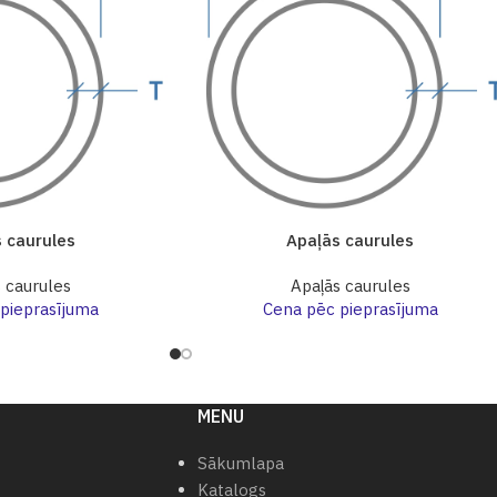
 caurules
Apaļās caurules
 caurules
Apaļās caurules
pieprasījuma
Cena pēc pieprasījuma
MENU
Sākumlapa
Katalogs