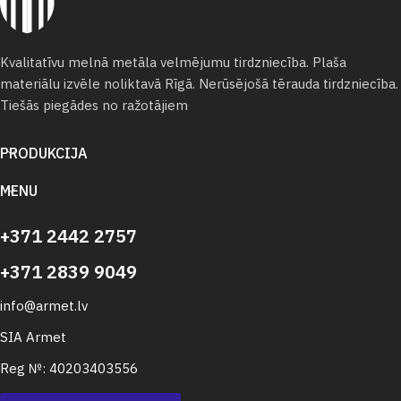
Kvalitatīvu melnā metāla velmējumu tirdzniecība. Plaša
materiālu izvēle noliktavā Rīgā. Nerūsējošā tērauda tirdzniecība.
Tiešās piegādes no ražotājiem
PRODUKCIJA
MENU
+371 2442 2757
+371 2839 9049
info@armet.lv
SIA Armet
Reg №: 40203403556