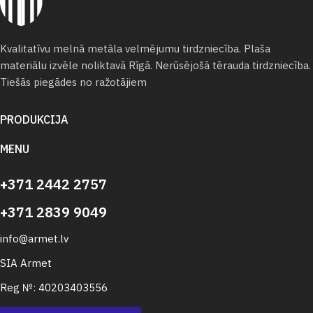
Kvalitatīvu melnā metāla velmējumu tirdzniecība. Plaša
materiālu izvēle noliktavā Rīgā. Nerūsējošā tērauda tirdzniecība.
Tiešās piegādes no ražotājiem
PRODUKCIJA
MENU
+371 2442 2757
+371 2839 9049
info@armet.lv
SIA Armet
Reg №: 40203403556