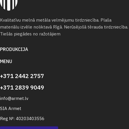
Kvalitatīvu melnā metāla velmējumu tirdzniecība. Plaša
materiālu izvēle noliktavā Rīgā. Nerūsējošā tērauda tirdzniecība.
Tiešās piegādes no ražotājiem
PRODUKCIJA
MENU
+371 2442 2757
+371 2839 9049
info@armet.lv
SIA Armet
Reg №: 40203403556