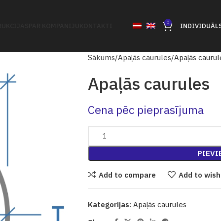
0
UKCIJAS
PAR KOMPANIJU
KONTAKTI
INDIVIDUĀL
Sākums
Apaļās caurules
Apaļās caurul
Apaļās caurules
Cena pēc pieprasījuma
PIEVI
Add to compare
Add to wish
Kategorijas:
Apaļās caurules