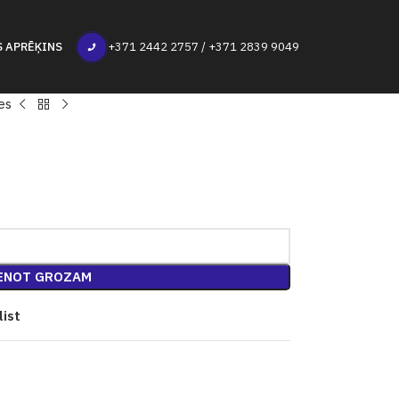
S APRĒĶINS
+371 2442 2757 / +371 2839 9049
es
ENOT GROZAM
list