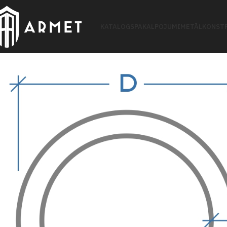
KATALOGS
PAKALPOJUMI
METĀLKONSTR