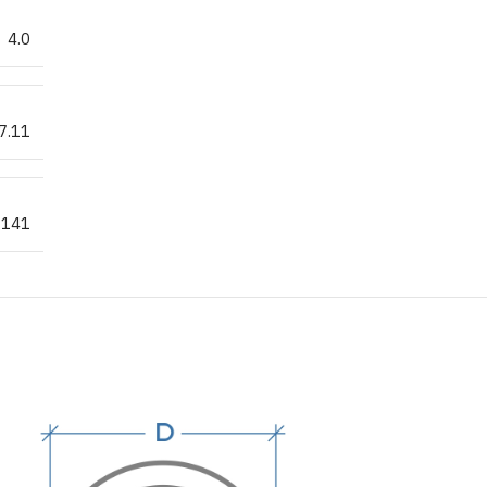
4.0
7.11
141