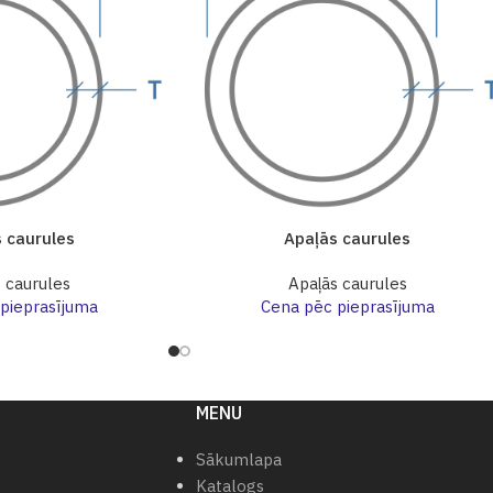
 caurules
Apaļās caurules
 caurules
Apaļās caurules
pieprasījuma
Cena pēc pieprasījuma
MENU
Sākumlapa
Katalogs