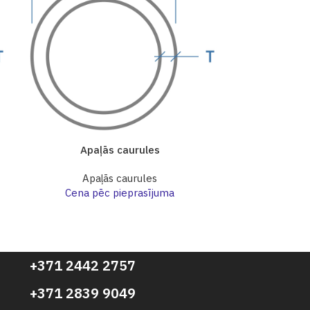
Apaļās caurules
Apa
Apaļās caurules
Apa
Cena pēc pieprasījuma
Cena p
+371 2442 2757
+371 2839 9049