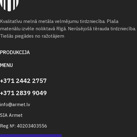
Kvalitatīvu melnā metāla velmējumu tirdzniecība. Plaša
materiālu izvēle noliktavā Rīgā. Nerūsējošā tērauda tirdzniecība.
Tiešās piegādes no ražotājiem
PRODUKCIJA
MENU
+371 2442 2757
+371 2839 9049
info@armet.lv
SIA Armet
Reg №: 40203403556