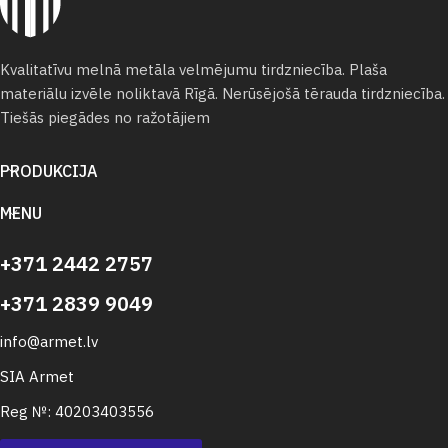
Kvalitatīvu melnā metāla velmējumu tirdzniecība. Plaša
materiālu izvēle noliktavā Rīgā. Nerūsējošā tērauda tirdzniecība.
Tiešās piegādes no ražotājiem
PRODUKCIJA
MENU
+371 2442 2757
+371 2839 9049
info@armet.lv
SIA Armet
Reg №: 40203403556