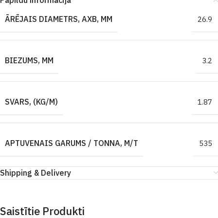
Papildu informācija
ĀRĒJAIS DIAMETRS, AXB, MM
26.9
BIEZUMS, MM
3.2
SVARS, (KG/M)
1.87
APTUVENAIS GARUMS / TONNA, M/T
535
Shipping & Delivery
Saistītie Produkti