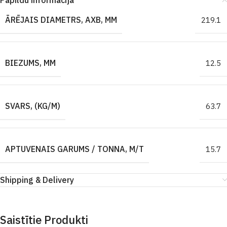
Papildu informācija
ĀRĒJAIS DIAMETRS, AXB, MM
219.1
BIEZUMS, MM
12.5
SVARS, (KG/M)
63.7
APTUVENAIS GARUMS / TONNA, M/T
15.7
Shipping & Delivery
Saistītie Produkti