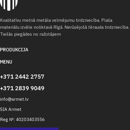
Kvalitatīvu melnā metāla velmējumu tirdzniecība. Plaša
materiālu izvēle noliktavā Rīgā. Nerūsējošā tērauda tirdzniecība.
Tiešās piegādes no ražotājiem
PRODUKCIJA
MENU
+371 2442 2757
+371 2839 9049
info@armet.lv
SIA Armet
Reg №: 40203403556