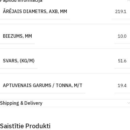
Papildu informācija
ĀRĒJAIS DIAMETRS, AXB, MM
219.1
BIEZUMS, MM
10.0
SVARS, (KG/M)
51.6
APTUVENAIS GARUMS / TONNA, M/T
19.4
Shipping & Delivery
Saistītie Produkti