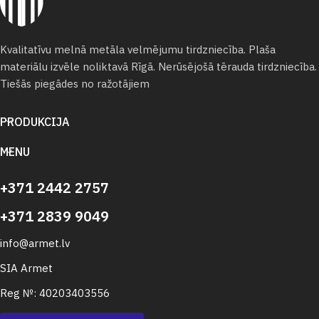
Kvalitatīvu melnā metāla velmējumu tirdzniecība. Plaša
materiālu izvēle noliktavā Rīgā. Nerūsējošā tērauda tirdzniecība.
Tiešās piegādes no ražotājiem
PRODUKCIJA
MENU
+371 2442 2757
+371 2839 9049
info@armet.lv
SIA Armet
Reg №: 40203403556