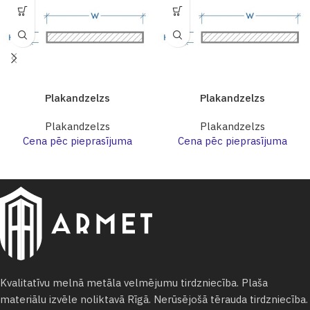
Plakandzelzs
Plakandzelzs
Plakandzelzs
Plakandzelzs
Cena pēc pieprasījuma
Cena pēc pieprasījuma
Kvalitatīvu melnā metāla velmējumu tirdzniecība. Plaša
materiālu izvēle noliktavā Rīgā. Nerūsējošā tērauda tirdzniecība.