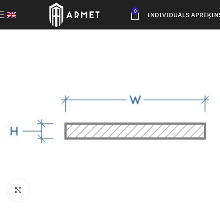
0
INDIVIDUĀLS APRĒĶIN
Click to enlarge