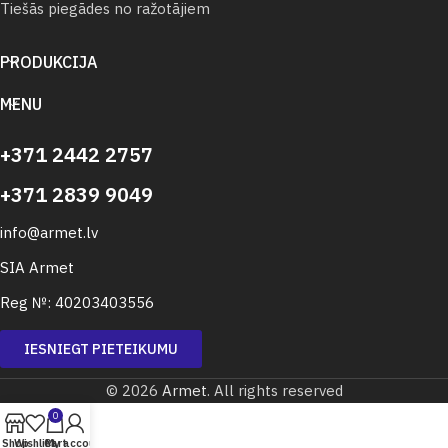
Tiešās piegādes no ražotājiem
PRODUKCIJA
MENU
+371 2442 2757
+371 2839 9049
info@armet.lv
SIA Armet
Reg №: 40203403556
IESNIEGT PIETEIKUMU
© 2026
Armet
. All rights reserved
0
Shop
Wishlist
Cart
My account