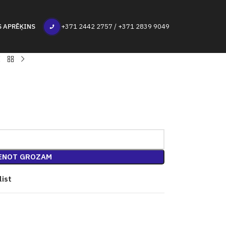
S APRĒĶINS
+371 2442 2757 / +371 2839 9049
ENOT GROZAM
list