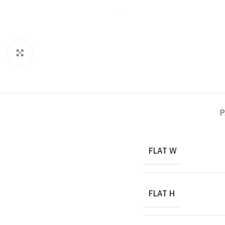
Click to enlarge
P
FLAT W
FLAT H