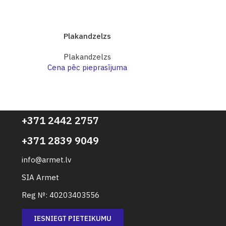
Plakandzelzs
Pl
Plakandzelzs
Pl
Cena pēc pieprasījuma
Cena p
+371 2442 2757
+371 2839 9049
info@armet.lv
SIA Armet
Reg №: 40203403556
IESNIEGT PIETEIKUMU