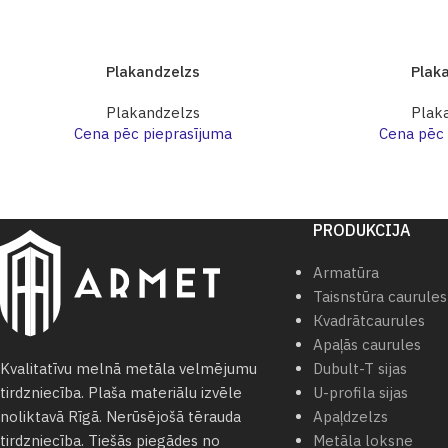
Plakandzelzs
Plak
Plakandzelzs
Plak
Cena pēc pieprasījuma
Cena pēc 
PRODUKCIJA
Armatūra
Taisnstūra caurules
Кvadrātcaurules
Apaļās caurules
Dubult-T sijas
Kvalitatīvu melnā metāla velmējumu
U-profila sijas
tirdzniecība. Plaša materiālu izvēle
Apaļdzelzs
noliktavā Rīgā. Nerūsējošā tērauda
Metāla loksne
tirdzniecība. Tiešās piegādes no