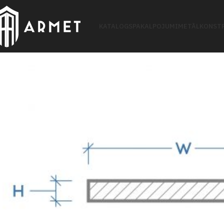
KATALOGS
PAKALPOJUMI
METĀLKONSTR