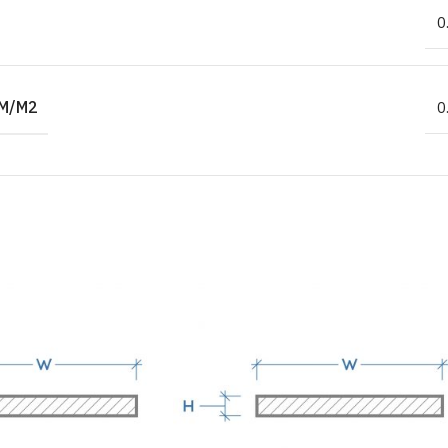
0
M/M2
0