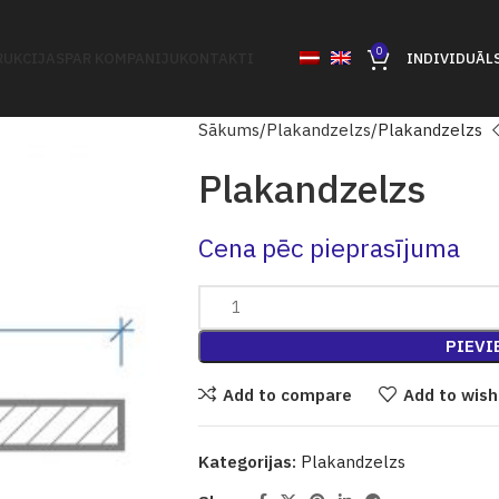
0
UKCIJAS
PAR KOMPANIJU
KONTAKTI
INDIVIDUĀL
Sākums
Plakandzelzs
Plakandzelzs
Plakandzelzs
Cena pēc pieprasījuma
PIEVI
Add to compare
Add to wish
Kategorijas:
Plakandzelzs