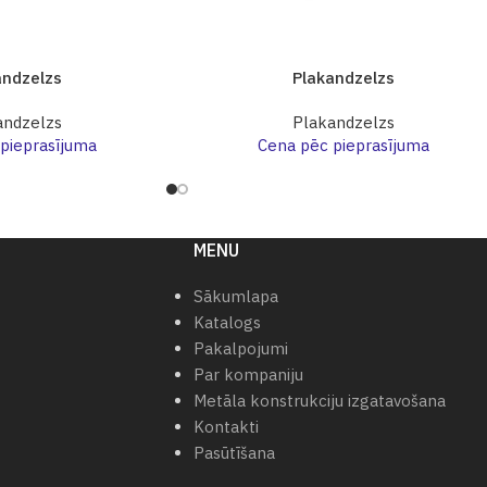
andzelzs
Plakandzelzs
andzelzs
Plakandzelzs
pieprasījuma
Cena pēc pieprasījuma
MENU
Sākumlapa
Katalogs
Pakalpojumi
Par kompaniju
Metāla konstrukciju izgatavošana
Kontakti
Pasūtīšana