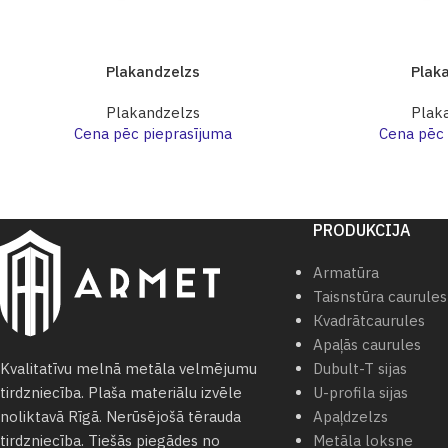
Plakandzelzs
Plak
Plakandzelzs
Plak
Cena pēc pieprasījuma
Cena pēc 
PRODUKCIJA
Armatūra
Taisnstūra caurules
Кvadrātcaurules
Apaļās caurules
Dubult-T sijas
Kvalitatīvu melnā metāla velmējumu
U-profila sijas
tirdzniecība. Plaša materiālu izvēle
Apaļdzelzs
noliktavā Rīgā. Nerūsējošā tērauda
Metāla loksne
tirdzniecība. Tiešās piegādes no