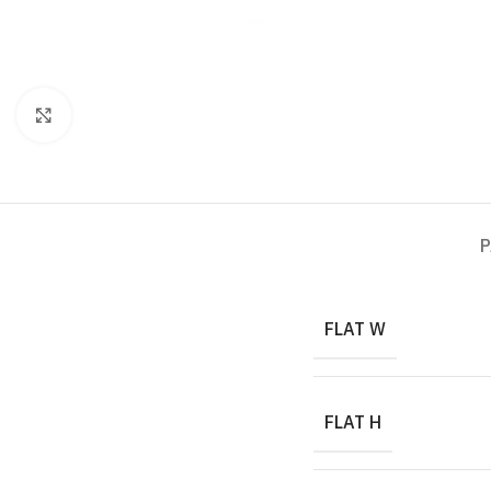
Click to enlarge
P
FLAT W
FLAT H