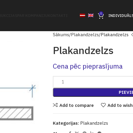
0
UKCIJAS
PAR KOMPANIJU
KONTAKTI
INDIVIDUĀL
Sākums
Plakandzelzs
Plakandzelzs
Plakandzelzs
Cena pēc pieprasījuma
PIEVI
Add to compare
Add to wish
Kategorijas:
Plakandzelzs