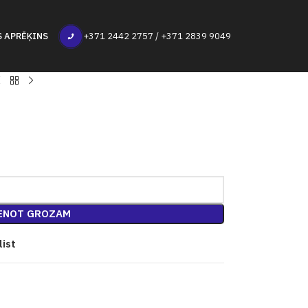
S APRĒĶINS
+371 2442 2757 / +371 2839 9049
ENOT GROZAM
list