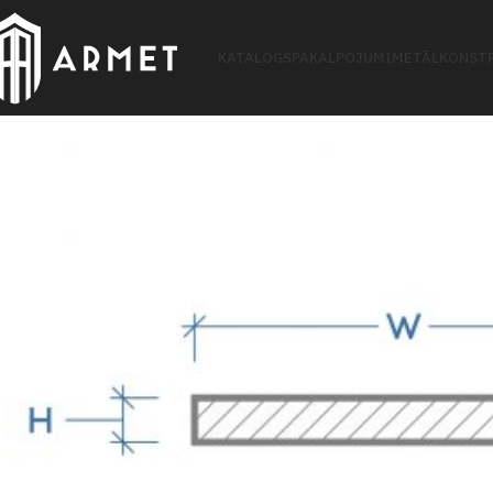
KATALOGS
PAKALPOJUMI
METĀLKONSTR