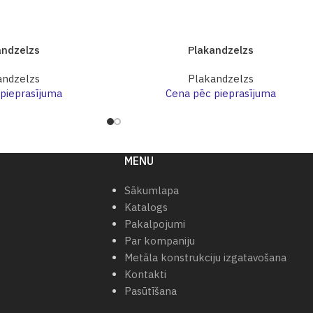
andzelzs
Plakandzelzs
andzelzs
Plakandzelzs
pieprasījuma
Cena pēc pieprasījuma
MENU
Sākumlapa
Katalogs
Pakalpojumi
Par kompaniju
Metāla konstrukciju izgatavošana
Kontakti
Pasūtīšana