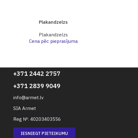
Plakandzelzs
Pl
Plakandzelzs
Pl
Cena pēc pieprasījuma
Cena p
+371 2442 2757
+371 2839 9049
info@armet.lv
SIA Armet
Reg №: 40203403556
IESNIEGT PIETEIKUMU