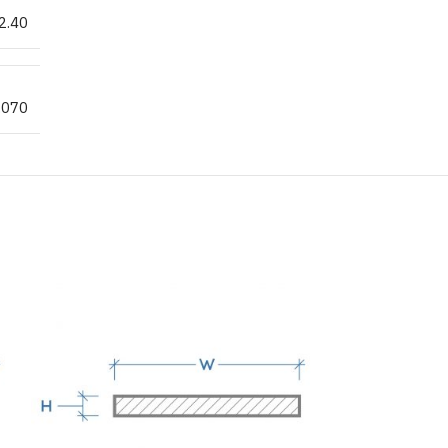
2.40
.070