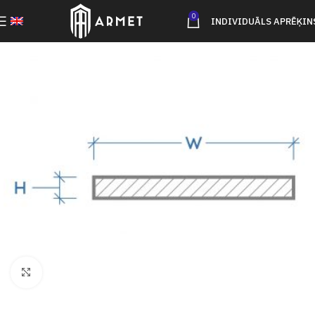
0
INDIVIDUĀLS APRĒĶIN
Click to enlarge