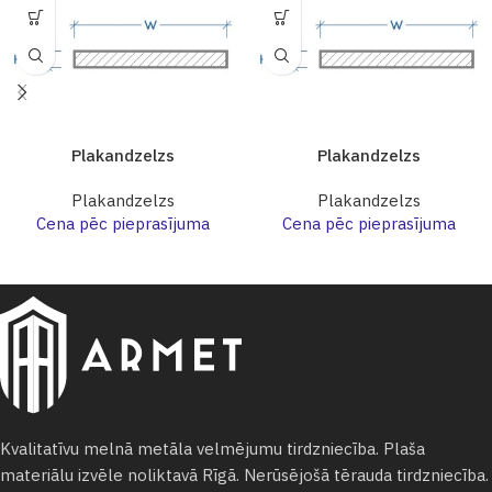
Plakandzelzs
Plakandzelzs
Plakandzelzs
Plakandzelzs
Cena pēc pieprasījuma
Cena pēc pieprasījuma
Kvalitatīvu melnā metāla velmējumu tirdzniecība. Plaša
materiālu izvēle noliktavā Rīgā. Nerūsējošā tērauda tirdzniecība.