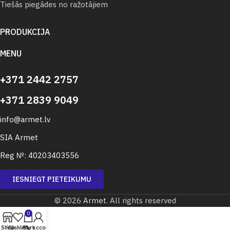
Tiešās piegādes no ražotājiem
PRODUKCIJA
MENU
+371 2442 2757
+371 2839 9049
info@armet.lv
SIA Armet
Reg №: 40203403556
IESNIEGT PIETEIKUMU
© 2026
Armet
. All rights reserved
0
Shop
Wishlist
Cart
My account