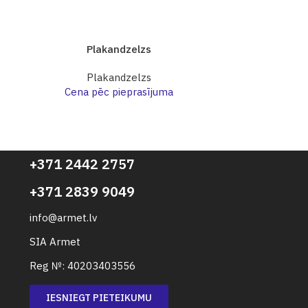
Plakandzelzs
Pl
Plakandzelzs
Pl
Cena pēc pieprasījuma
Cena p
+371 2442 2757
+371 2839 9049
info@armet.lv
SIA Armet
Reg №: 40203403556
IESNIEGT PIETEIKUMU