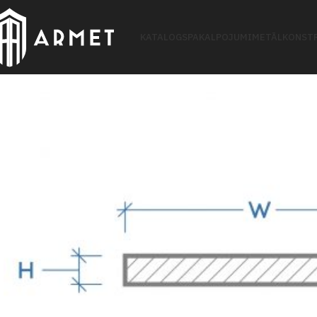
KATALOGS
PAKALPOJUMI
METĀLKONSTR