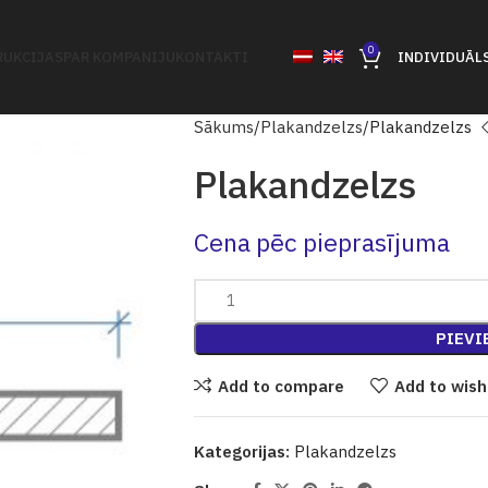
0
UKCIJAS
PAR KOMPANIJU
KONTAKTI
INDIVIDUĀL
Sākums
Plakandzelzs
Plakandzelzs
Plakandzelzs
Cena pēc pieprasījuma
PIEVI
Add to compare
Add to wish
Kategorijas:
Plakandzelzs