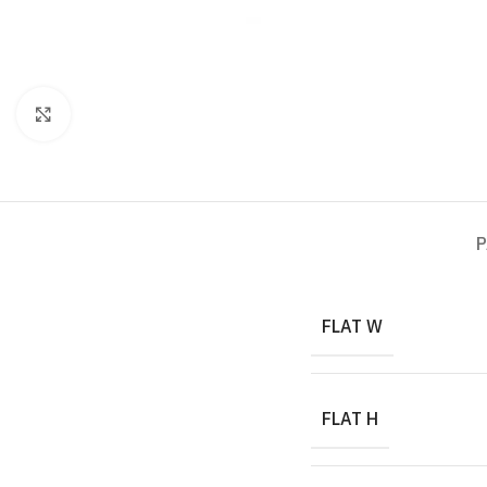
Click to enlarge
P
FLAT W
FLAT H