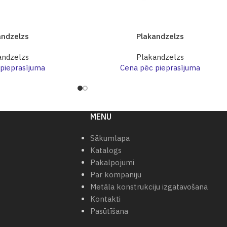
andzelzs
Plakandzelzs
andzelzs
Plakandzelzs
pieprasījuma
Cena pēc pieprasījuma
MENU
Sākumlapa
Katalogs
Pakalpojumi
Par kompaniju
Metāla konstrukciju izgatavošana
Kontakti
Pasūtīšana