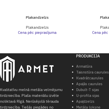
Plakandzelzs
Plak
Plakandzelzs
Plak
Cena pēc pieprasījuma
Cena pēc 
PRODUKCIJA
Armatūra
Taisnstūra caurules
Кvadrātcaurules
Apaļās caurules
Dubult-T sijas
Kvalitatīvu melnā metāla velmējumu
U-profila sijas
tirdzniecība. Plaša materiālu izvēle
Apaļdzelzs
noliktavā Rīgā. Nerūsējošā tērauda
Metāla loksne
tirdzniecība. Tiešās piegādes no