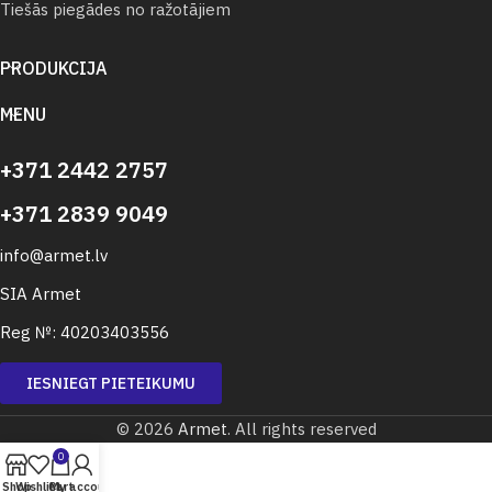
Tiešās piegādes no ražotājiem
PRODUKCIJA
MENU
+371 2442 2757
+371 2839 9049
info@armet.lv
SIA Armet
Reg №: 40203403556
IESNIEGT PIETEIKUMU
© 2026
Armet
. All rights reserved
0
Shop
Wishlist
Cart
My account