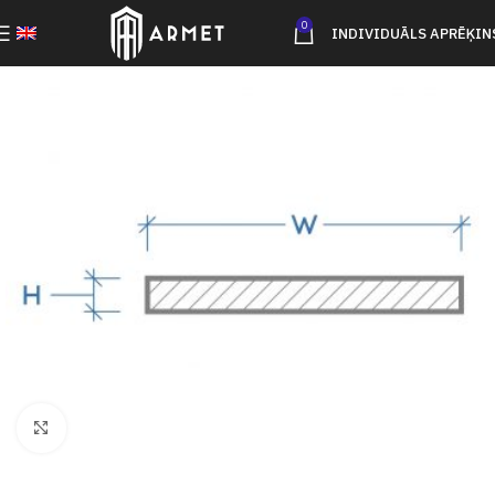
0
INDIVIDUĀLS APRĒĶIN
Click to enlarge