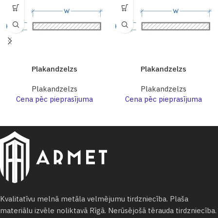
Plakandzelzs
Plakandzelzs
Plakandzelzs
Plakandzelzs
Cena pēc pieprasījuma
Cena pēc pieprasījuma
Kvalitatīvu melnā metāla velmējumu tirdzniecība. Plaša
materiālu izvēle noliktavā Rīgā. Nerūsējošā tērauda tirdzniecība.