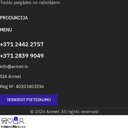
Tiešās piegādes no ražotājiem
PRODUKCIJA
MENU
+371 2442 2757
+371 2839 9049
info@armet.lv
SIA Armet
Reg №: 40203403556
IESNIEGT PIETEIKUMU
© 2026
Armet
. All rights reserved
0
Shop
Wishlist
Cart
My account