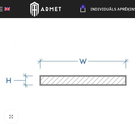
0
INDIVIDUĀLS APRĒĶIN
Click to enlarge