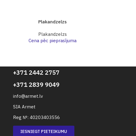
Plakandzelzs
Pl
Plakandzelzs
Pl
Cena pēc pieprasījuma
Cena p
+371 2442 2757
+371 2839 9049
info@armet.lv
SIA Armet
Reg №: 40203403556
IESNIEGT PIETEIKUMU