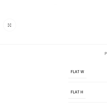
Click to enlarge
P
FLAT W
FLAT H