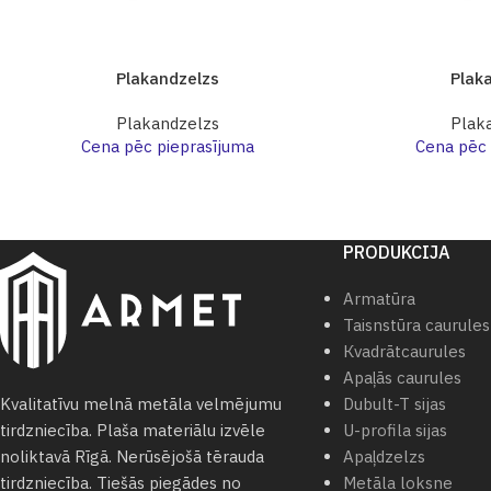
Plakandzelzs
Plak
Plakandzelzs
Plak
Cena pēc pieprasījuma
Cena pēc 
PRODUKCIJA
Armatūra
Taisnstūra caurules
Кvadrātcaurules
Apaļās caurules
Dubult-T sijas
Kvalitatīvu melnā metāla velmējumu
U-profila sijas
tirdzniecība. Plaša materiālu izvēle
Apaļdzelzs
noliktavā Rīgā. Nerūsējošā tērauda
Metāla loksne
tirdzniecība. Tiešās piegādes no