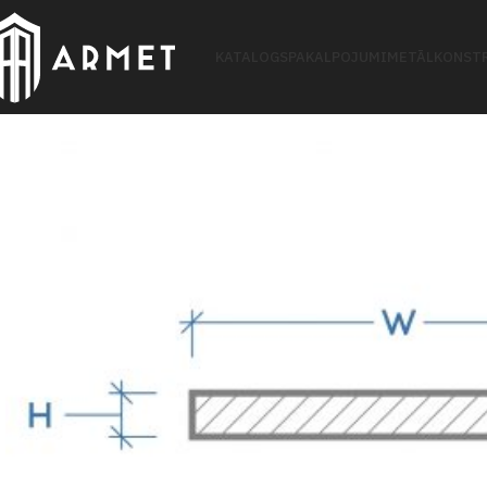
KATALOGS
PAKALPOJUMI
METĀLKONSTR