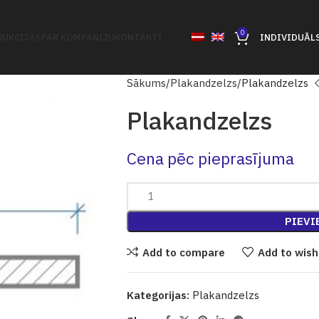
0
UKCIJAS
PAR KOMPANIJU
KONTAKTI
INDIVIDUĀL
Sākums
Plakandzelzs
Plakandzelzs
Plakandzelzs
Cena pēc pieprasījuma
PIEVI
Add to compare
Add to wish
Kategorijas:
Plakandzelzs