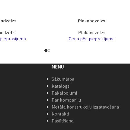
andzelzs
Plakandzelzs
andzelzs
Plakandzelzs
pieprasījuma
Cena pēc pieprasījuma
MENU
Sākumlapa
Katalogs
Pakalpojumi
Par kompaniju
Metāla konstrukciju izgatavošana
Kontakti
Pasūtīšana