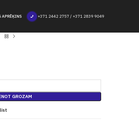
S APRĒĶINS
+371 2442 2757 / +371 2839 9049
ENOT GROZAM
list