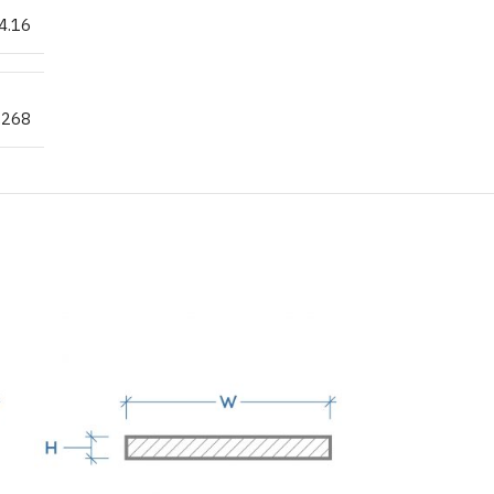
4.16
.268