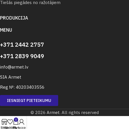
Tiešās piegādes no ražotājiem
PRODUKCIJA
MENU
+371 2442 2757
+371 2839 9049
info@armet.lv
SIA Armet
Reg №: 40203403556
IESNIEGT PIETEIKUMU
© 2026
Armet
. All rights reserved
0
Shop
Wishlist
Cart
My account