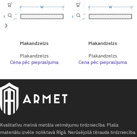
Plakandzelzs
Plakandzelzs
Plakandzelzs
Plakandzelzs
Cena pēc pieprasījuma
Cena pēc pieprasījuma
Kvalitatīvu melnā metāla velmējumu tirdzniecība. Plaša
materiālu izvēle noliktavā Rīgā. Nerūsējošā tērauda tirdzniecība.