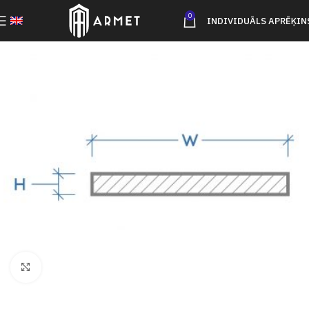
0
INDIVIDUĀLS APRĒĶIN
Click to enlarge