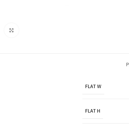
Click to enlarge
P
FLAT W
FLAT H