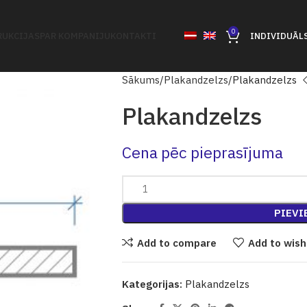
0
UKCIJAS
PAR KOMPANIJU
KONTAKTI
INDIVIDUĀL
Sākums
Plakandzelzs
Plakandzelzs
Plakandzelzs
Cena pēc pieprasījuma
PIEVI
Add to compare
Add to wish
Kategorijas:
Plakandzelzs