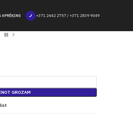
S APRĒĶINS
+371 2442 2757 / +371 2839 9049
ENOT GROZAM
list