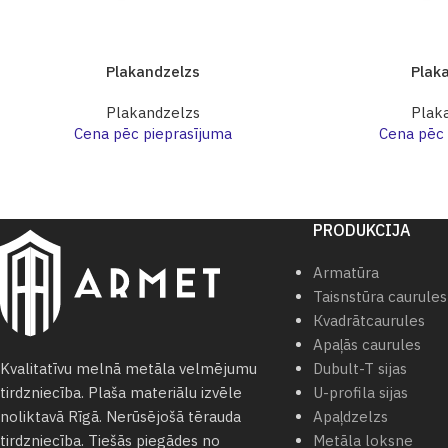
Plakandzelzs
Plak
Plakandzelzs
Plak
Cena pēc pieprasījuma
Cena pēc 
PRODUKCIJA
Armatūra
Taisnstūra caurules
Кvadrātcaurules
Apaļās caurules
Dubult-T sijas
Kvalitatīvu melnā metāla velmējumu
U-profila sijas
tirdzniecība. Plaša materiālu izvēle
Apaļdzelzs
noliktavā Rīgā. Nerūsējošā tērauda
Metāla loksne
tirdzniecība. Tiešās piegādes no