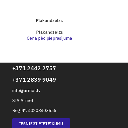
Plakandzelzs
Pl
Plakandzelzs
Pl
Cena pēc pieprasījuma
Cena p
+371 2442 2757
+371 2839 9049
info@armet.lv
SIA Armet
Reg №: 40203403556
IESNIEGT PIETEIKUMU