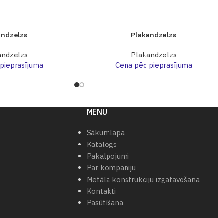
andzelzs
Plakandzelzs
andzelzs
Plakandzelzs
pieprasījuma
Cena pēc pieprasījuma
MENU
Sākumlapa
Katalogs
Pakalpojumi
Par kompaniju
Metāla konstrukciju izgatavošana
Kontakti
Pasūtīšana