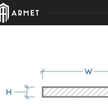
KATALOGS
PAKALPOJUMI
METĀLKONSTR