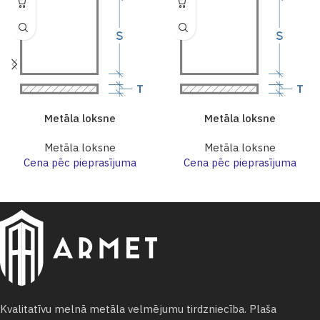
Metāla loksne
Metāla loksne
Metāla loksne
Metāla loksne
Cena pēc pieprasījuma
Cena pēc pieprasījuma
Kvalitatīvu melnā metāla velmējumu tirdzniecība. Plaša