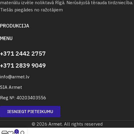
materiālu izvēle noliktavā Rīgā. Nerūsējošā tērauda tirdzniecība.
Tiešās piegādes no ražotājiem
PRODUKCIJA
MENU
+371 2442 2757
+371 2839 9049
info@armet.lv
SIA Armet
Reg №: 40203403556
IESNIEGT PIETEIKUMU
© 2026
Armet
. All rights reserved
0