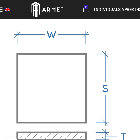
0
INDIVIDUĀLS APRĒĶIN