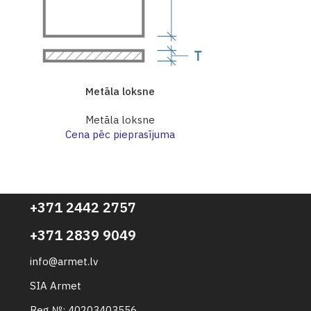
Metāla loksne
Me
Metāla loksne
Me
Cena pēc pieprasījuma
Cena p
+371 2442 2757
+371 2839 9049
info@armet.lv
SIA Armet
Reg №: 40203403556