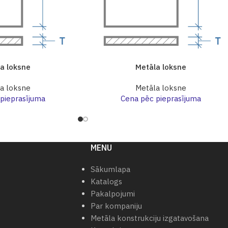
a loksne
Metāla loksne
a loksne
Metāla loksne
pieprasījuma
Cena pēc pieprasījuma
MENU
Sākumlapa
Katalogs
Pakalpojumi
Par kompaniju
Metāla konstrukciju izgatavošana