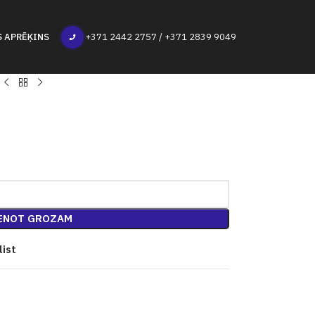
S APRĒĶINS
+371 2442 2757 / +371 2839 9049
ENOT GROZAM
list