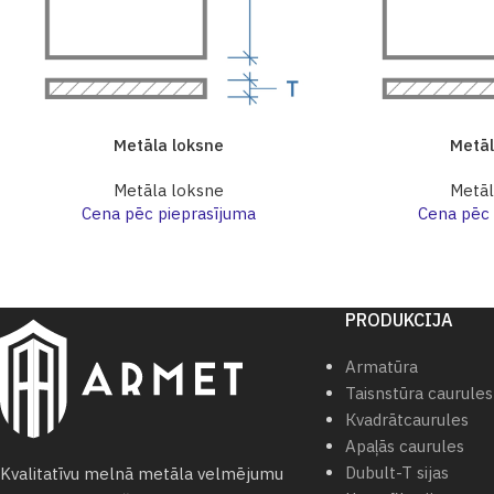
Metāla loksne
Metāl
Metāla loksne
Metāl
Cena pēc pieprasījuma
Cena pēc 
PRODUKCIJA
Armatūra
Taisnstūra caurules
Кvadrātcaurules
Apaļās caurules
Dubult-T sijas
Kvalitatīvu melnā metāla velmējumu