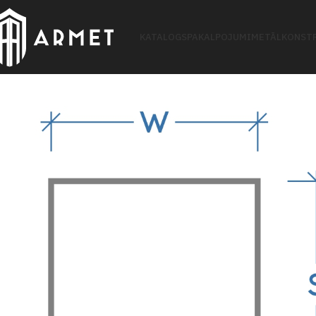
KATALOGS
PAKALPOJUMI
METĀLKONSTR