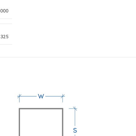
2000
S325