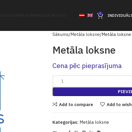
0
UKCIJAS
PAR KOMPANIJU
KONTAKTI
INDIVIDUĀL
Sākums
Metāla loksne
Metāla loksne
Metāla loksne
Cena pēc pieprasījuma
PIEVI
Add to compare
Add to wish
Kategorijas:
Metāla loksne