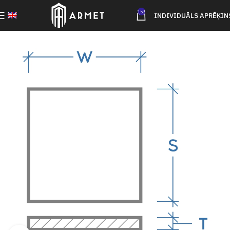
159
INDIVIDUĀLS APRĒĶIN