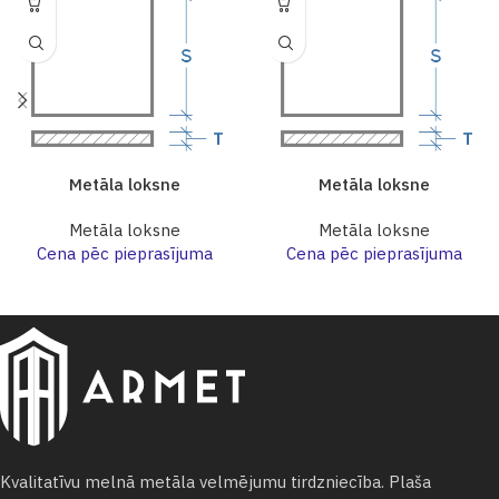
Metāla loksne
Metāla loksne
Metāla loksne
Metāla loksne
Cena pēc pieprasījuma
Cena pēc pieprasījuma
Kvalitatīvu melnā metāla velmējumu tirdzniecība. Plaša