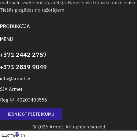
materiālu izvēle noliktavā Rīgā. Nerūsējošā tērauda tirdzniecība.
Tiešās piegādes no ražotājiem
PRODUKCIJA
MENU
+371 2442 2757
+371 2839 9049
info@armet.lv
SIA Armet
Reg №: 40203403556
IESNIEGT PIETEIKUMU
© 2026
Armet
. All rights reserved
159