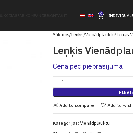
0
UKCIJAS
PAR KOMPANIJU
KONTAKTI
INDIVIDUĀL
Sākums
Leņķis
Vienādplauktu
Leņķis 
Leņķis Vienādpla
Cena pēc pieprasījuma
PIEVI
Add to compare
Add to wish
Kategorijas:
Vienādplauktu