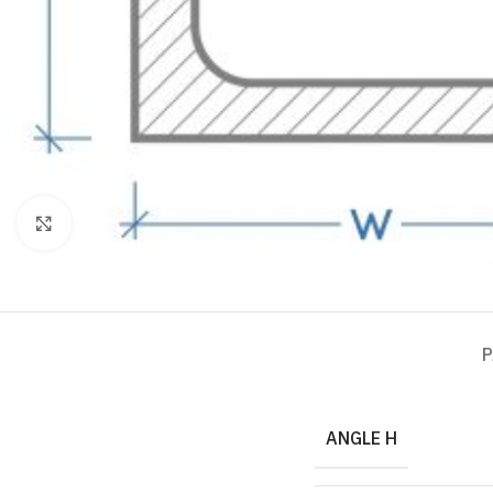
Click to enlarge
P
ANGLE H