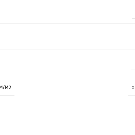
M/M2
0