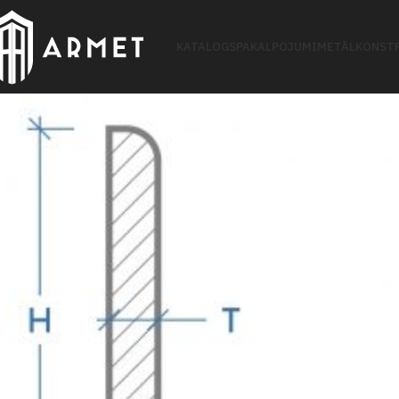
KATALOGS
PAKALPOJUMI
METĀLKONSTR