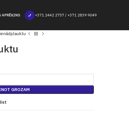
S APRĒĶINS
+371 2442 2757 / +371 2839 9049
Vienādplauktu
uktu
ENOT GROZAM
list