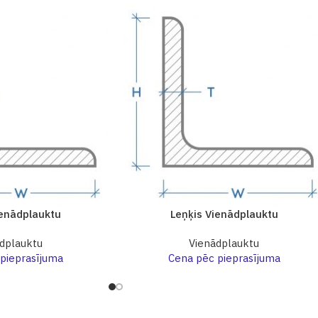
ienādplauktu
Leņķis Vienādplauktu
dplauktu
Vienādplauktu
pieprasījuma
Cena pēc pieprasījuma