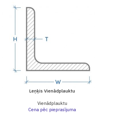
Leņķis Vienādplauktu
Leņķi
Vienādplauktu
Vi
Cena pēc pieprasījuma
Cena p