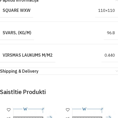
Papildu informācija
SQUARE WXW
110×110
SVARS, (KG/M)
96.8
VIRSMAS LAUKUMS M/M2
0.440
Shipping & Delivery
Saistītie Produkti