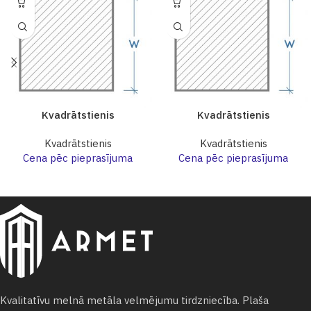
Kvadrātstienis
Kvadrātstienis
Kvadrātstienis
Kvadrātstienis
Cena pēc pieprasījuma
Cena pēc pieprasījuma
Kvalitatīvu melnā metāla velmējumu tirdzniecība. Plaša