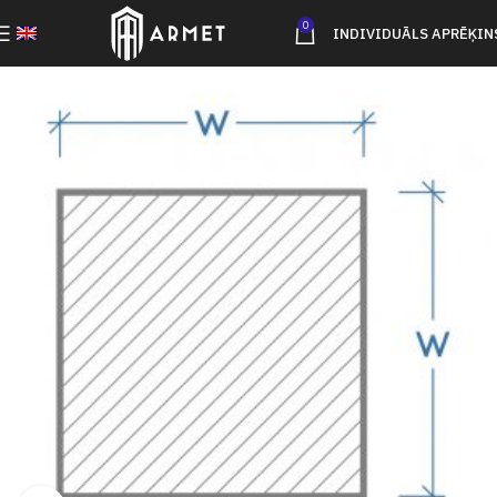
0
INDIVIDUĀLS APRĒĶIN