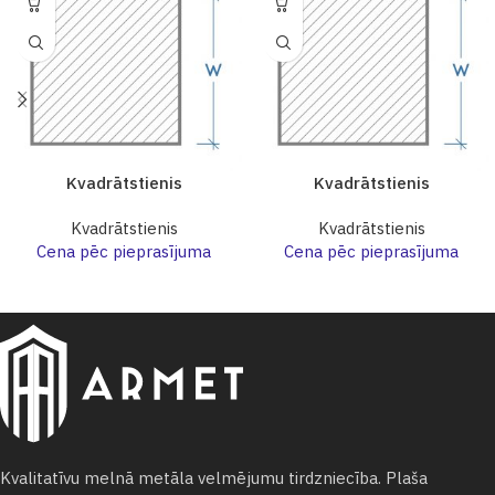
Kvadrātstienis
Kvadrātstienis
Kvadrātstienis
Kvadrātstienis
Cena pēc pieprasījuma
Cena pēc pieprasījuma
Kvalitatīvu melnā metāla velmējumu tirdzniecība. Plaša