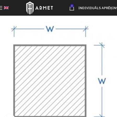
0
INDIVIDUĀLS APRĒĶIN