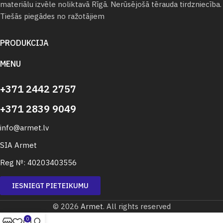
materiālu izvēle noliktavā Rīgā. Nerūsējošā tērauda tirdzniecība.
Tiešās piegādes no ražotājiem
PRODUKCIJA
MENU
+371 2442 2757
+371 2839 9049
info@armet.lv
SIA Armet
Reg №: 40203403556
IESNIEGT PIETEIKUMU
© 2026
Armet
. All rights reserved
0