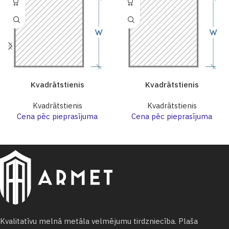
Kvadrātstienis
Kvadrātstienis
Kvadrātstienis
Kvadrātstienis
Cena pēc pieprasījuma
Cena pēc pieprasījuma
Kvalitatīvu melnā metāla velmējumu tirdzniecība. Plaša