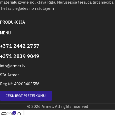
materiālu izvēle noliktavā Rīgā. Nerūsējošā tērauda tirdzniecība.
Tiešās piegādes no ražotājiem
PRODUKCIJA
MENU
+371 2442 2757
+371 2839 9049
info@armet.lv
SIA Armet
Reg №: 40203403556
IESNIEGT PIETEIKUMU
© 2026
Armet
. All rights reserved
0