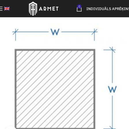
0
INDIVIDUĀLS APRĒĶIN