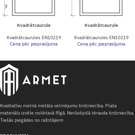
Kvadrātcaurule
Kvadrātcaurule
Kvadrātcaurules EN10219
Kvadrātcaurules EN10219
Cena pēc pieprasījuma
Cena pēc pieprasījuma
Kvalitatīvu melnā metāla velmējumu tirdzniecība. Plaša
materiālu izvēle noliktavā Rīgā. Nerūsējošā tērauda tirdzniecība.
Tiešās piegādes no ražotājiem