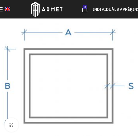
0
INDIVIDUĀLS APRĒĶIN
Click to enlarge