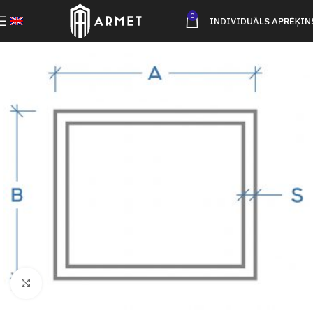
0
INDIVIDUĀLS APRĒĶIN
Click to enlarge