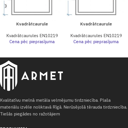
Kvadrātcaurule
Kvadrātcaurule
Kvadrātcaurules EN10219
Kvadrātcaurules EN10219
Cena pēc pieprasījuma
Cena pēc pieprasījuma
Kvalitatīvu melnā metāla velmējumu tirdzniecība. Plaša
materiālu izvēle noliktavā Rīgā. Nerūsējošā tērauda tirdzniecība.
Tiešās piegādes no ražotājiem