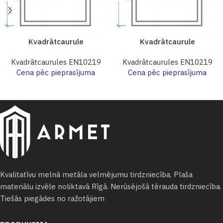
Kvadrātcaurule
Kvadrātcaurule
Kvadrātcaurules EN10219
Kvadrātcaurules EN10219
Cena pēc pieprasījuma
Cena pēc pieprasījuma
Kvalitatīvu melnā metāla velmējumu tirdzniecība. Plaša
materiālu izvēle noliktavā Rīgā. Nerūsējošā tērauda tirdzniecība.
Tiešās piegādes no ražotājiem