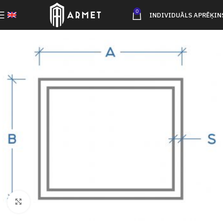
0
INDIVIDUĀLS APRĒĶIN
Click to enlarge