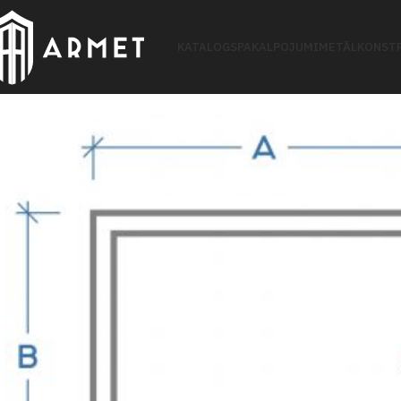
KATALOGS
PAKALPOJUMI
METĀLKONSTR