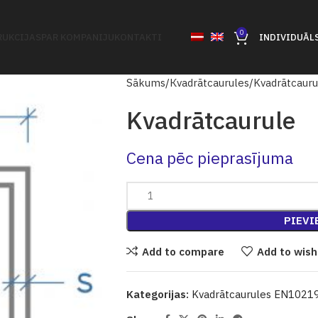
0
UKCIJAS
PAR KOMPANIJU
KONTAKTI
INDIVIDUĀL
Sākums
Кvadrātcaurules
Kvadrātcaur
Kvadrātcaurule
Cena pēc pieprasījuma
PIEVI
Add to compare
Add to wish
Kategorijas:
Kvadrātcaurules EN1021