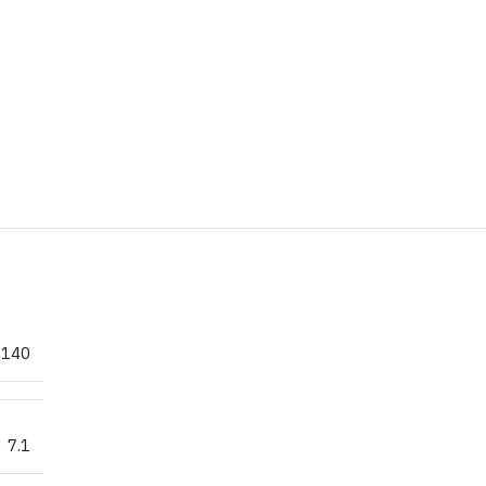
×140
7.1