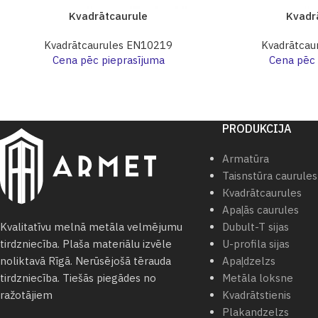
Kvadrātcaurule
Kvadr
Kvadrātcaurules EN10219
Kvadrātcau
Cena pēc pieprasījuma
Cena pēc 
PRODUKCIJA
Armatūra
Taisnstūra caurules
Кvadrātcaurules
Apaļās caurules
Dubult-T sijas
Kvalitatīvu melnā metāla velmējumu
U-profila sijas
tirdzniecība. Plaša materiālu izvēle
Apaļdzelzs
noliktavā Rīgā. Nerūsējošā tērauda
Metāla loksne
tirdzniecība. Tiešās piegādes no
Kvadrātstienis
ražotājiem
Plakandzelzs