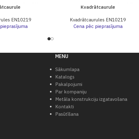
ātcaurule
Kvadrātcaurule
rules EN10219
Kvadrātcaurules EN10219
pieprasījuma
Cena pēc pieprasījuma
MENU
Sākumlapa
Katalogs
Pakalpojumi
Par kompaniju
Metāla konstrukciju izgatavošana
Kontakti
Pasūtīšana