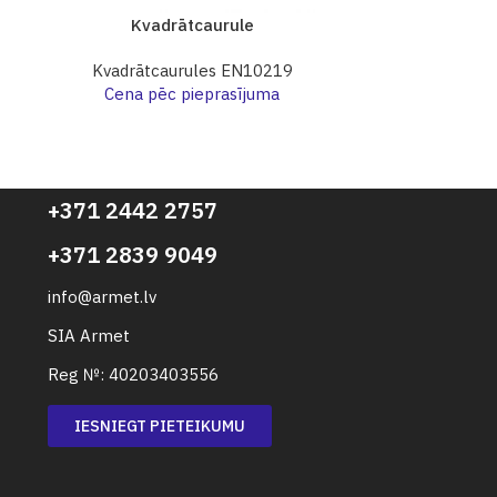
Kvadrātcaurule
Kva
Kvadrātcaurules EN10219
Kvadrāt
Cena pēc pieprasījuma
Cena p
+371 2442 2757
+371 2839 9049
info@armet.lv
SIA Armet
Reg №: 40203403556
IESNIEGT PIETEIKUMU