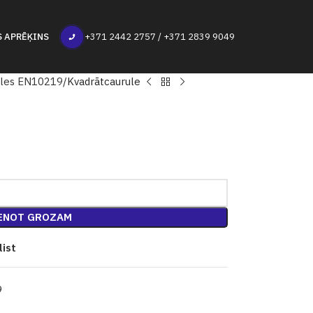
S APRĒĶINS
+371 2442 2757 / +371 2839 9049
ules EN10219
Kvadrātcaurule
ENOT GROZAM
list
9