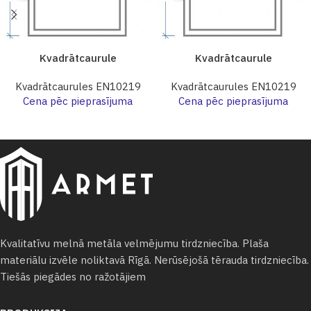
Kvadrātcaurule
Kvadrātcaurule
Kvadrātcaurules EN10219
Kvadrātcaurules EN10219
Cena pēc pieprasījuma
Cena pēc pieprasījuma
Kvalitatīvu melnā metāla velmējumu tirdzniecība. Plaša
materiālu izvēle noliktavā Rīgā. Nerūsējošā tērauda tirdzniecība.
Tiešās piegādes no ražotājiem