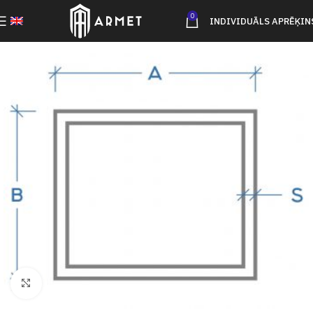
0
INDIVIDUĀLS APRĒĶIN
Click to enlarge