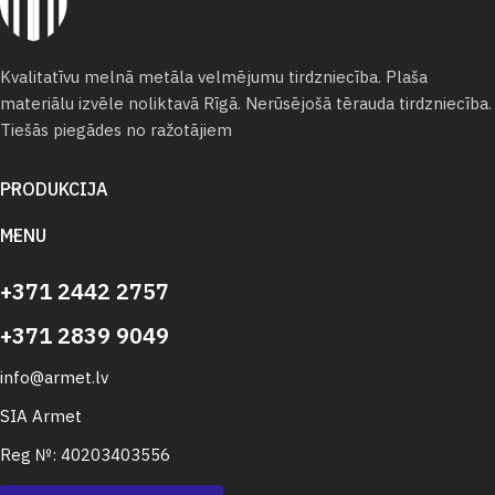
Kvalitatīvu melnā metāla velmējumu tirdzniecība. Plaša
materiālu izvēle noliktavā Rīgā. Nerūsējošā tērauda tirdzniecība.
Tiešās piegādes no ražotājiem
PRODUKCIJA
MENU
+371 2442 2757
+371 2839 9049
info@armet.lv
SIA Armet
Reg №: 40203403556