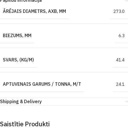
Papildu informācija
ĀRĒJAIS DIAMETRS, AXB, MM
273.0
BIEZUMS, MM
6.3
SVARS, (KG/M)
41.4
APTUVENAIS GARUMS / TONNA, M/T
24.1
Shipping & Delivery
Saistītie Produkti