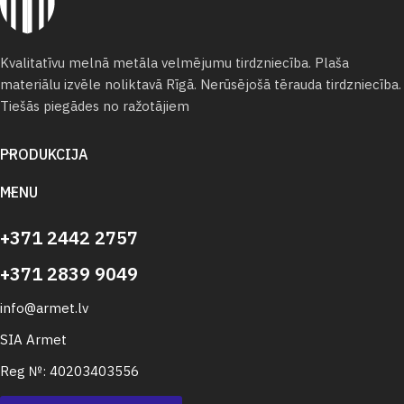
Kvalitatīvu melnā metāla velmējumu tirdzniecība. Plaša
materiālu izvēle noliktavā Rīgā. Nerūsējošā tērauda tirdzniecība.
Tiešās piegādes no ražotājiem
PRODUKCIJA
MENU
+371 2442 2757
+371 2839 9049
info@armet.lv
SIA Armet
Reg №: 40203403556