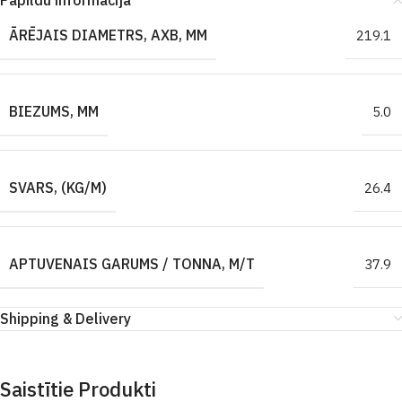
Papildu informācija
ĀRĒJAIS DIAMETRS, AXB, MM
219.1
BIEZUMS, MM
5.0
SVARS, (KG/M)
26.4
APTUVENAIS GARUMS / TONNA, M/T
37.9
Shipping & Delivery
Saistītie Produkti