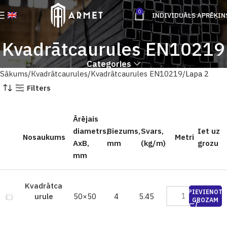
0
INDIVIDUĀLS APRĒĶIN
Kvadrātcaurules EN10219
Categories
Sākums
Кvadrātcaurules
Kvadrātcaurules EN10219
Lapa 2
Filters
Ārējais
diametrs,
Biezums,
Svars,
Iet uz
Nosaukums
Metri
AxB,
mm
(kg/m)
grozu
mm
Kvadrātca
PIEVIENOT
50×50
4
5.45
urule
GROZAM