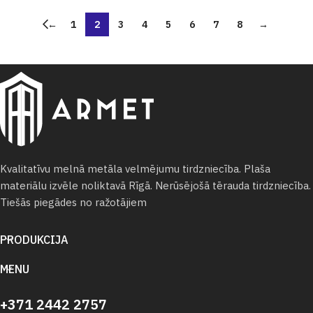
←
1
2
3
4
5
6
7
8
→
Kvalitatīvu melnā metāla velmējumu tirdzniecība. Plaša
materiālu izvēle noliktavā Rīgā. Nerūsējošā tērauda tirdzniecība.
Tiešās piegādes no ražotājiem
PRODUKCIJA
MENU
+371 2442 2757