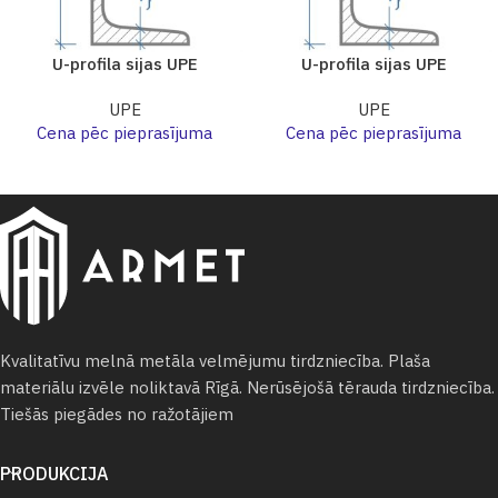
U-profila sijas UPE
U-profila sijas UPE
UPE
UPE
Cena pēc pieprasījuma
Cena pēc pieprasījuma
Kvalitatīvu melnā metāla velmējumu tirdzniecība. Plaša
materiālu izvēle noliktavā Rīgā. Nerūsējošā tērauda tirdzniecība.
Tiešās piegādes no ražotājiem
PRODUKCIJA