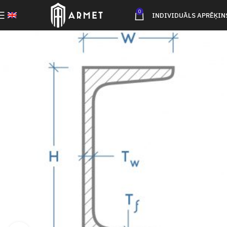
0
INDIVIDUĀLS APRĒĶIN