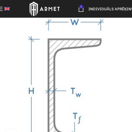
0
INDIVIDUĀLS APRĒĶIN