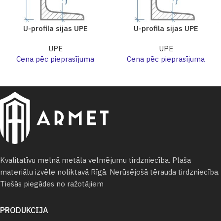
U-profila sijas UPE
U-profila sijas UPE
UPE
UPE
Cena pēc pieprasījuma
Cena pēc pieprasījuma
Kvalitatīvu melnā metāla velmējumu tirdzniecība. Plaša
materiālu izvēle noliktavā Rīgā. Nerūsējošā tērauda tirdzniecība.
Tiešās piegādes no ražotājiem
PRODUKCIJA